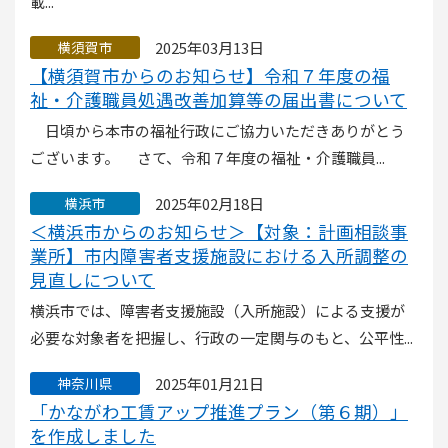
載...
2025年03月13日
横須賀市
【横須賀市からのお知らせ】令和７年度の福
祉・介護職員処遇改善加算等の届出書について
日頃から本市の福祉行政にご協力いただきありがとう
ございます。 さて、令和７年度の福祉・介護職員...
2025年02月18日
横浜市
＜横浜市からのお知らせ＞【対象：計画相談事
業所】市内障害者支援施設における入所調整の
見直しについて
横浜市では、障害者支援施設（入所施設）による支援が
必要な対象者を把握し、行政の一定関与のもと、公平性...
2025年01月21日
神奈川県
「かながわ工賃アップ推進プラン（第６期）」
を作成しました