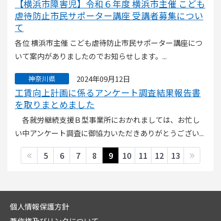
【横浜市障害児】令和６年度 横浜市主催 こども
虐待防止市民サポーター講座 受講者募集につい
て
各位 横浜市主催 こども虐待防止市民サポーター講座につ
いて案内がありましたのでお知らせします。...
2024年09月12日
神奈川県
工賃向上計画に係るアンケート調査結果報告書
を取りまとめました
各就労継続支援Ｂ型事業所におかれましては、お忙し
い中アンケート調査に御協力いただきありがとうござい...
5
6
7
8
9
10
11
12
13
個人情報保護方針
著作権及びリンクについて