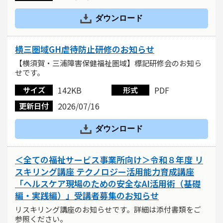
ダウンロード
横三圏域GH虐待防止研修のお知らせ
【横須賀・三浦障害保健福祉圏域】標記研修会のお知ら
せです。
142KB
PDF
サイズ
形式
2026/07/16
更新日付
ダウンロード
＜全ての福祉サービス事業所向け＞令和８年度 リ
スキリング講座 テクノロジー活用能力育成講座
「ヘルスケア現場のための安全なAI活用術（基礎
編・実践編）」受講者募集のお知らせ
リスキリング講座のお知らせです。詳細は添付書類をご
参照ください。