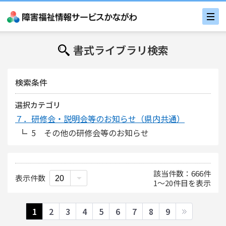
書式ライブラリ検索
検索条件
選択カテゴリ
７．研修会・説明会等のお知らせ（県内共通）
5 その他の研修会等のお知らせ
該当件数
666
件
表示件数
1
〜
20
件目を表示
1
2
3
4
5
6
7
8
9