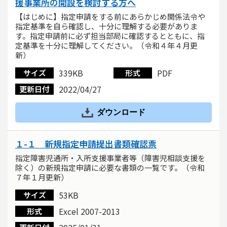
援事業所の開設を検討する方へ
【はじめに】指定申請をする前にあらかじめ関係法令や
指定基準を自ら確認し、十分に理解する必要がありま
す。指定申請前に必ず担当部局に確認するとともに、指
定基準を十分に理解してください。（令和４年４月更
新）
339KB
PDF
サイズ
形式
2022/04/27
更新日付
ダウンロード
１-１ 新規指定申請提出書類確認票
指定障害児通所・入所支援事業者等（障害児相談支援を
除く）の新規指定申請に必要な書類の一覧です。（令和
７年１月更新）
53KB
サイズ
Excel 2007-2013
形式