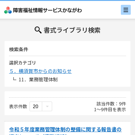
書式ライブラリ検索
検索条件
選択カテゴリ
５．横須賀市からのお知らせ
11．業務管理体制
該当件数
9
件
表示件数
1
〜
9
件目を表示
令和５年度業務管理体制の整備に関する報告書の