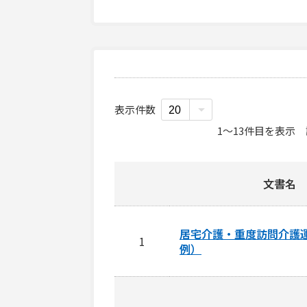
表示件数
1
〜
13
件目を表示
文書名
居宅介護・重度訪問介護
1
例）