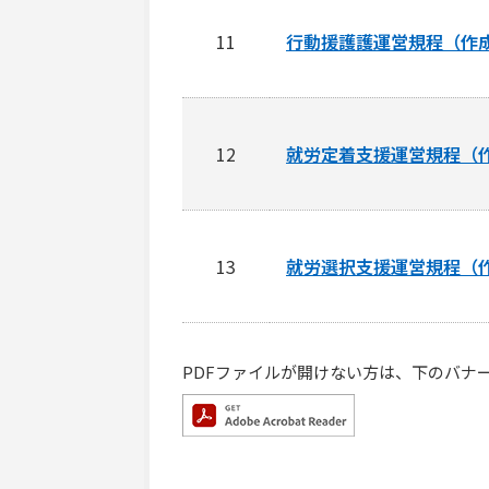
11
行動援護護運営規程（作
12
就労定着支援運営規程（
13
就労選択支援運営規程（
PDFファイルが開けない方は、下のバナーをク