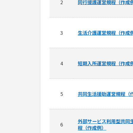
2
同行援護運営規程（作成
3
生活介護運営規程（作成
4
短期入所運営規程（作成
5
共同生活援助運営規程（
外部サービス利用型共同
6
程（作成例）