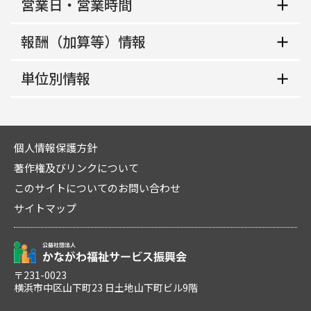
営業日・営業時間
地域生活支援拠点等該当の有無
非該当
報酬（加算等）情報
平日
共生型サービス該当の有無
10:00～17:00
単位別情報
地域区分
非該当
土曜
二級地
利用定員
単位番号
10:00～16:00
指定管理者制度適用区分
10人
1
日曜
個人情報保護方針
非該当
サービス提供地域
著作権及びリンクについて
多機能型実施の有無
10:00～16:00
中核機能強化事業所加算
「こぱんはうす さくら」は、勉強についていけな
このサイトについてのお問い合わせ
多機能
祝日
い、お友だちとうまく遊べない、集中して物事に
なし
サイトマップ
取り組めないなど、発達・成長に心配のあるお子
主たる障害種別
10:00～16:00
さまや、障がいを持ったお子さまを対象とした、
自己評価結果等未公表減算
重症心身障害以外の場合
児童発達支援・放課後等
定休日
なし
利用定員
概要・特色
なし
〒231-0023
福祉専門職員配置等
横浜市中区山下町23 日土地山下町ビル9階
10人
Ⅲ