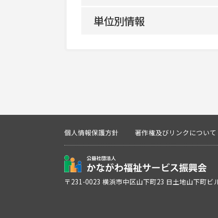
平日
共生型サービス該当の有無
単位別情報
地域区分
土曜
利用定員
単位番号
指定管理者制度適用区分
日曜
サービス提供地域
多機能型実施の有無
中核機能強化事業所加算
祝日
概要・特色
主たる障害種別
自己評価結果等未公表減算
定休日
個人情報保護方針
著作権及びリンクについて
利用定員
福祉専門職員配置等
〒231-0023 横浜市中区山下町23 日土地山下町ビ
定員超過
支援プログラム未公表減算
開所時間減算
虐待防止措置未実施減算