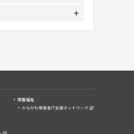
営業日以外）
障害福祉
かながわ障害者IT支援ネットワーク
ム