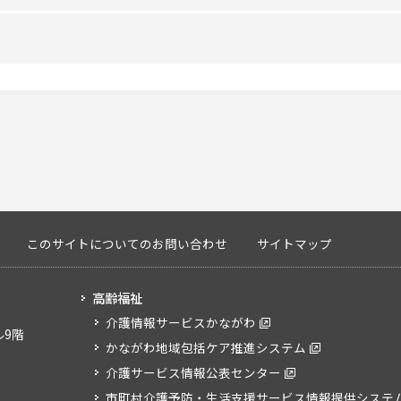
13:00～19:00
非該当
二級地
～
20人
1
非該当
～
横浜市藤沢市鎌倉市
多機能
なし
～
重症心身障害以外の場合
なし
土曜・日曜・祝日（年間予定に定められた
このサイトについてのお問い合わせ
サイトマップ
10人
Ⅲ
高齢福祉
介護情報サービスかながわ
ル9階
なし
なし
かながわ地域包括ケア推進システム
介護サービス情報公表センター
なし
なし
市町村介護予防・生活支援サービス情報提供システ