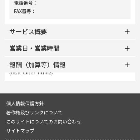
電話番号
FAX番号
サービス概要
営業日・営業時間
地域生活支援拠点等該当の有無
報酬（加算等）情報
平日
共生型サービス該当の有無
{msli_outer_html2}
地域区分
土曜
利用定員
個人情報保護方針
指定管理者制度適用区分
日曜
著作権及びリンクについて
サービス提供地域
このサイトについてのお問い合わせ
中核機能強化事業所加算
サイトマップ
祝日
概要・特色