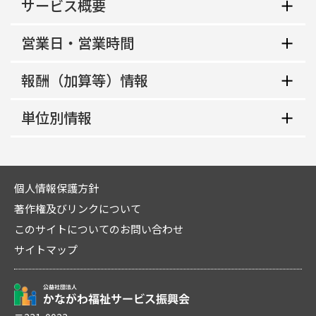
サービス概要
営業日・営業時間
地域生活支援拠点等該当の有無
非該当
報酬（加算等）情報
平日
共生型サービス該当の有無
10:00～18:00
単位別情報
地域区分
非該当
土曜
四級地
施設等区分
単位番号
10:00～18:00
指定管理者制度適用区分
児童発達支援センター以外
1
日曜
個人情報保護方針
非該当
利用定員
著作権及びリンクについて
多機能型実施の有無
～
経過措置対象区分
10人
このサイトについてのお問い合わせ
多機能
祝日
非該当
サービス提供地域
サイトマップ
主たる障害種別
～
中核機能強化事業所加算
相模原市全域
重症心身障害以外の場合
定休日
なし
概要・特色
利用定員
日、祝日