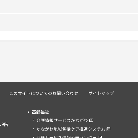
10:00～18:00
非該当
四級地
～
児童発達支援センター以外
1
非該当
～
10人
多機能
非該当
9:00～17:00
相模原市
重症心身障害以外の場合
なし
日曜日
児童発達支援は、障害のある（もしくはそ
このサイトについてのお問い合わせ
サイトマップ
未就学のお子様を対象に療育支援を行う通所
過程の中での不安に対し、ＮＩＣＯではＡ
10人
なし
ツーマンによる個別療育での苦手の克服や
高齢福祉
支援を行っています。小集団療育では、集団
介護情報サービスかながわ
ル9階
Ⅱ
なし
守る練習をし、協調性などを身に付けていき
かながわ地域包括ケア推進システム
介護サービス情報公表センター