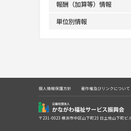
報酬（加算等）情報
平日
共生型サービス該当の有無
単位別情報
地域区分
土曜
施設等区分
単位番号
指定管理者制度適用区分
日曜
利用定員
多機能型実施の有無
経過措置対象区分
祝日
サービス提供地域
主たる障害種別
中核機能強化事業所加算
定休日
概要・特色
個人情報保護方針
著作権及びリンクについて
利用定員
中核機能強化加算区分
〒231-0023 横浜市中区山下町23 日土地山下町ビ
未就学児等支援区分
自己評価結果等未公表減算