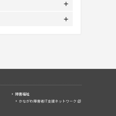
の心配のある）０歳から６歳までの
施設です。 お子様が成長していく
ＢＡ（応用行動分析）を用いてマン
得意な部分を伸ばす事のできるよう
障害福祉
で生活を送っていく為のルールを
かながわ障害者IT支援ネットワーク
ます。