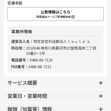
交通手段
公表情報はこちら
障害福祉サービス等情報検索
事業所情報
運営法人名
特定非営利活動法人ｌａｕｌｅ’ａ
所在地
2510046 神奈川県藤沢市辻堂西海岸二丁目
10番3～1号
電話番号
0466-86-7120
FAX番号
0466-86-7121
サービス概要
営業日・営業時間
地域生活支援拠点等該当の有無
非該当
報酬（加算等）情報
平日