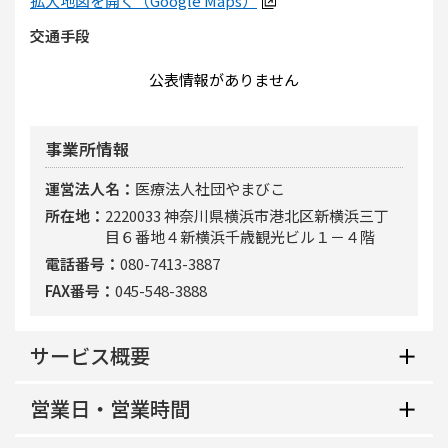
拡大地図を開く（Google Maps）
交通手段
公表情報がありません
事業所情報
運営法人名
医療法人社団やまびこ
所在地
2220033 神奈川県横浜市港北区新横浜三丁
目６番地４新横浜千歳観光ビル１－４階
電話番号
080-7413-3887
FAX番号
045-548-3888
サービス概要
営業日・営業時間
地域生活支援拠点等該当の有無