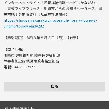
インターネットサイト「障害福祉情報サービスかながわ」
書式ライブラリ→３．川崎市からのお知らせ→９－２．開
設前説明会関係資料（児童福祉法関連）
https://shougai.rakuraku.or.jp/search-library/lower-3-
3.html?topid=3&id=282
【申込期限】令和８年８月３日（月）【厳守】
【問合せ先】
川崎市 健康福祉局 障害保健福祉部
障害者施設指導課 事業者指定担当
電 話 044-200-2927
個人情報保護方針