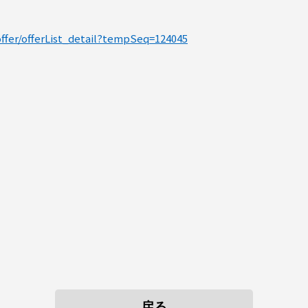
/offer/offerList_detail?tempSeq=124045