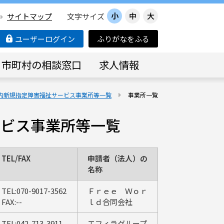
小
中
大
サイトマップ
文字サイズ
ユーザーログイン
ふりがなをふる
市町村の相談窓口
求人情報
内新規指定障害福祉サービス事業所等一覧
事業所一覧
ービス事業所等一覧
TEL/FAX
申請者（法人）の
名称
TEL:070-9017-3562
Ｆｒｅｅ Ｗｏｒ
FAX:--
ｌｄ合同会社
TEL:042-713-3911
エフィラグループ