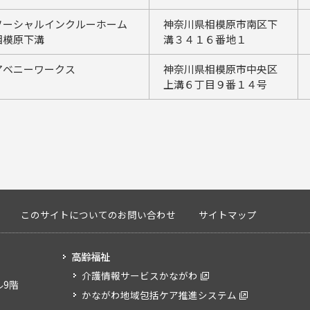
ソーシャルインクルーホーム
神奈川県相模原市南区下
相模原下溝
溝３４１６番地１
アベニーワークス
神奈川県相模原市中央区
上溝６丁目９番１４号
このサイトについてのお問い合わせ
サイトマップ
高齢福祉
介護情報サービスかながわ
ル9階
かながわ地域包括ケア推進システム