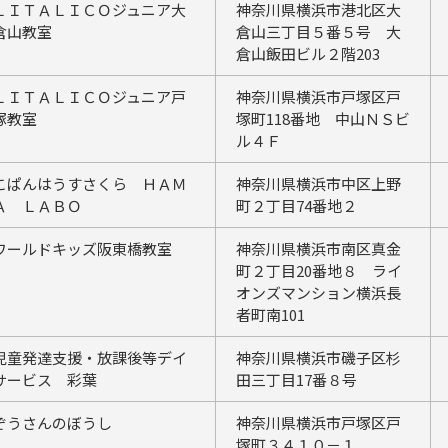
ＬＩＴＡＬＩＣＯジュニア大
神奈川県横浜市港北区大
倉山教室
倉山三丁目５番５号 大
倉山飯田ビル２階203
ＬＩＴＡＬＩＣＯジュニア戸
神奈川県横浜市戸塚区戸
塚教室
塚町118番地 中山ＮＳビ
ル４Ｆ
こぱんはうすさくら ＨＡＭ
神奈川県横浜市中区上野
Ａ ＬＡＢＯ
町２丁目74番地２
ワールドキッズ阪東橋教室
神奈川県横浜市南区真金
町２丁目20番地８ ライ
オンズマンション横浜長
者町南101
児童発達支援・放課後等デイ
神奈川県横浜市磯子区杉
サービス 彩葉
田三丁目17番８号
ぞうさんのぼうし
神奈川県横浜市戸塚区戸
塚町３４１０－１