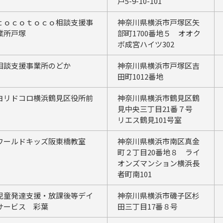
戸5-9-10-101
ｔｏｃｏｔｏｃｏ相談支援事
神奈川県横浜市戸塚区矢
業所戸塚
部町1700番地５ オオク
ボ成宮ハイツ302
相談支援事業所のどか
神奈川県横浜市戸塚区吉
田町1012番地
ヨリドコロ横浜鶴見区役所前
神奈川県横浜市鶴見区鶴
見中央三丁目21番７号
リエス鶴見101号室
ワールドキッズ阪東橋教室
神奈川県横浜市南区真金
町２丁目20番地８ ライ
オンズマンション横浜長
者町南101
児童発達支援・放課後等デイ
神奈川県横浜市磯子区杉
サービス 彩葉
田三丁目17番８号