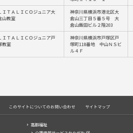
ＬＩＴＡＬＩＣＯジュニア大
神奈川県横浜市港北区大
倉山教室
倉山三丁目５番５号 大
倉山飯田ビル２階203
ＬＩＴＡＬＩＣＯジュニア戸
神奈川県横浜市戸塚区戸
塚教室
塚町118番地 中山ＮＳビ
ル４Ｆ
このサイトについてのお問い合わせ
サイトマップ
高齢福祉
介護情報サービスかながわ