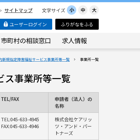
小
中
大
サイトマップ
文字サイズ
ユーザーログイン
ふりがなをふる
市町村の相談窓口
求人情報
内新規指定障害福祉サービス事業所等一覧
事業所一覧
ービス事業所等一覧
TEL/FAX
申請者（法人）の
名称
TEL:045-633-4945
株式会社ケアリッ
FAX:045-633-4946
ツ・アンド・パー
トナーズ