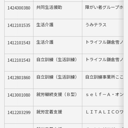
共同生活援助
障がい者グループホー
1424300380
生活介護
うみテラス
1412101535
生活介護
トライフル鎌倉雪ノ下
1412101543
自立訓練（生活訓練）
トライフル鎌倉雪ノ下
1412101543
自立訓練（生活訓練）
自立訓練事業所ここえ
1412801860
就労継続支援（Ｂ型）
ｓｅｌｆ－Ａ・オンス
1413001080
就労定着支援
ＬＩＴＡＬＩＣＯワー
1412203299