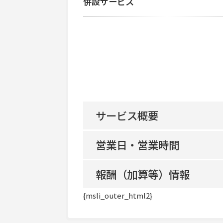
併設サービス
サービス概要
営業日・営業時間
地域生活支援拠点等該当の有無
報酬（加算等）情報
平日
共生型サービス該当の有無
{msli_outer_html2}
地域区分
土曜
利用定員