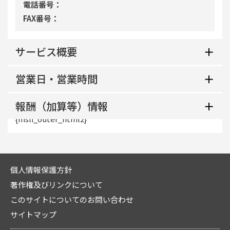
電話番号
FAX番号
サービス概要
営業日・営業時間
地域生活支援拠点等該当の有無
報酬（加算等）情報
平日
共生型サービス該当の有無
{msli_outer_html2}
地域区分
土曜
利用定員
個人情報保護方針
指定管理者制度適用区分
日曜
著作権及びリンクについて
サービス提供地域
このサイトについてのお問い合わせ
中核機能強化事業所加算
サイトマップ
祝日
概要・特色