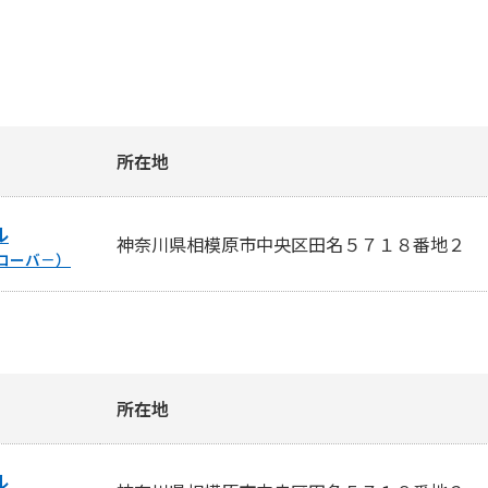
所在地
ル
神奈川県相模原市中央区田名５７１８番地２
ローバ－）
所在地
ル